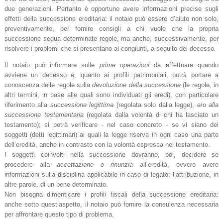
due generazioni. Pertanto è opportuno avere informazioni precise sugli
effetti della successione ereditaria: il notaio può essere d’aiuto non solo,
preventivamente, per fornire consigli a chi vuole che la propria
successione segua determinate regole, ma anche, successivamente, per
risolvere i problemi che si presentano ai congiunti, a seguito del decesso.
Il notaio può informare sulle
prime operazioni
da effettuare quando
avviene un decesso e, quanto ai profili patrimoniali, potrà portare a
conoscenza delle regole sulla
devoluzione della successione
(le regole, in
altri termini, in base alle quali sono individuati gli eredi), con particolare
riferimento alla
successione legittima
(regolata solo dalla legge), e/o
alla
successione testamentaria
(regolata dalla volontà di chi ha lasciato un
testamento); si potrà verificare - nel caso concreto - se vi siano dei
soggetti (detti legittimari) ai quali la legge riserva in ogni caso una parte
dell’eredità, anche in contrasto con la volontà espressa nel testamento.
I soggetti coinvolti nella successione dovranno, poi, decidere se
procedere alla
accettazione o rinunzia
all’eredità, ovvero avere
informazioni sulla disciplina applicabile in caso di legato: l’attribuzione, in
altre parole, di un bene determinato.
Non bisogna dimenticare i profili fiscali della successione ereditaria:
anche sotto quest’aspetto, il notaio può fornire la consulenza necessaria
per affrontare questo tipo di problema.