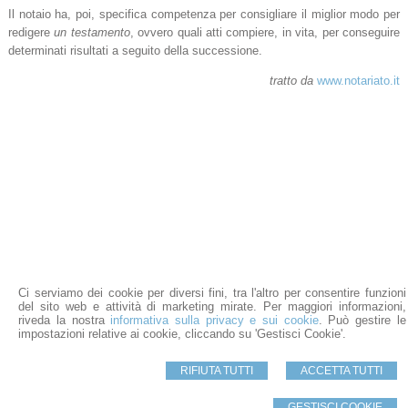
Il notaio ha, poi, specifica competenza per consigliare il miglior modo per
redigere
un testamento
, ovvero quali atti compiere, in vita, per conseguire
determinati risultati a seguito della successione.
tratto da
www.notariato.it
Ci serviamo dei cookie per diversi fini, tra l'altro per consentire funzioni
Studio Notarile Chiantera
del sito web e attività di marketing mirate. Per maggiori informazioni,
Sede: Via Toledo, 306 - Napoli
-
80132 Napoli (Na)
riveda la nostra
informativa sulla privacy e sui cookie
. Può gestire le
Tel: 081-401711 / 081-403075 Fax: 081/19722858
impostazioni relative ai cookie, cliccando su 'Gestisci Cookie'.
Recapito:
Via Tommaso Pollice, 21 - 80078 Pozzuoli (Na)
Tel: 081-5265451 / 081-5265733 Fax: 081/19722858
E-mail:
fchiantera@notariato.it
-
segreteria@notaiochiantera.it
RIFIUTA TUTTI
ACCETTA TUTTI
© 2026 Copyright Studio Notarile Chiantera. Tutti i diritti riservati | P.IVA 08127841214
GESTISCI COOKIE